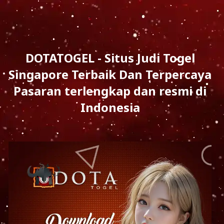
DOTATOGEL - Situs Judi Togel
Singapore Terbaik Dan Terpercaya
Pasaran terlengkap dan resmi di
Indonesia