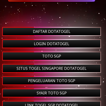
DAFTAR DOTATOGEL
LOGIN DOTATOGEL
TOTO SGP
SITUS TOGEL SINGAPORE DOTATOGEL
PENGELUARAN TOTO SGP
SYAIR TOTO SGP
LINK TOGEL SGP DOTATOGEL