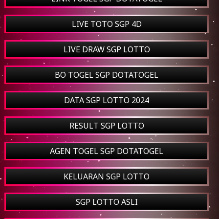
LIVE TOTO SGP 4D
LIVE DRAW SGP LOTTO
BO TOGEL SGP DOTATOGEL
DATA SGP LOTTO 2024
RESULT SGP LOTTO
AGEN TOGEL SGP DOTATOGEL
KELUARAN SGP LOTTO
SGP LOTTO ASLI