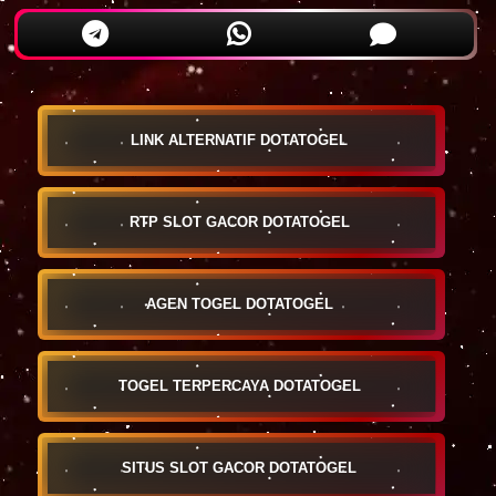
LINK ALTERNATIF DOTATOGEL
RTP SLOT GACOR DOTATOGEL
AGEN TOGEL DOTATOGEL
TOGEL TERPERCAYA DOTATOGEL
SITUS SLOT GACOR DOTATOGEL