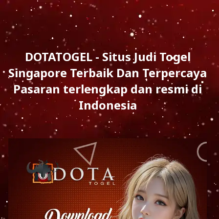
DOTATOGEL - Situs Judi Togel
Singapore Terbaik Dan Terpercaya
Pasaran terlengkap dan resmi di
Indonesia